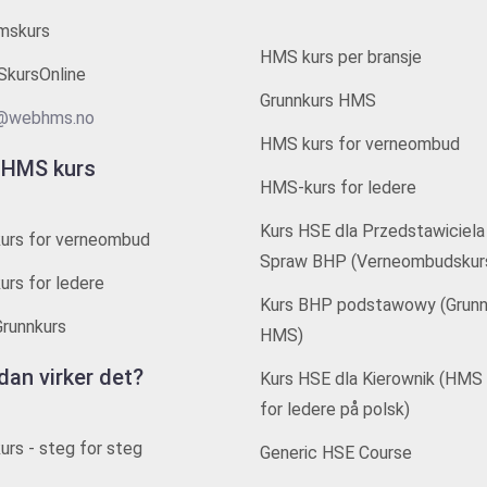
mskurs
HMS kurs per bransje
kursOnline
Grunnkurs HMS
@webhms.no
HMS kurs for verneombud
 HMS kurs
HMS-kurs for ledere
Kurs HSE dla Przedstawiciela
urs for verneombud
Spraw BHP (Verneombudskur
rs for ledere
Kurs BHP podstawowy (Grunn
runnkurs
HMS)
dan virker det?
Kurs HSE dla Kierownik (HMS 
for ledere på polsk)
rs - steg for steg
Generic HSE Course