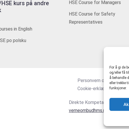
HSE kurs på andre
HSE Course for Managers
k
HSE Course for Safety
Representatives
urses in English
SE po polsku
For å gi de 
og/eller få t
å behandle d
Personvern og tjenestevi
eller trekke
Cookie-erklæring (EU)
funksjoner.
Direkte Kompetanse AS 916
Ak
verneombudhms.no
|
hmsdire