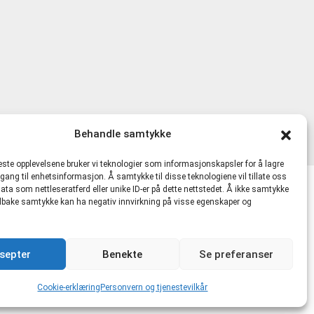
Behandle samtykke
beste opplevelsene bruker vi teknologier som informasjonskapsler for å lagre
ilgang til enhetsinformasjon. Å samtykke til disse teknologiene vil tillate oss
ata som nettleseratferd eller unike ID-er på dette nettstedet. Å ikke samtykke
lkår
 tilbake samtykke kan ha negativ innvirkning på visse egenskaper og
481721 MVA |
hmskurs.net
|
hmskurs.no
|
septer
Benekte
Se preferanser
kte.no
Cookie-erklæring
Personvern og tjenestevilkår