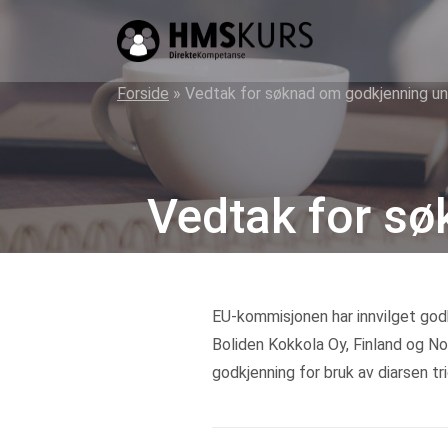
HMS
kurs
på
Forside
»
Vedtak for søknad om godkjenning u
nett
for
ledere
Vedtak for s
og
verneombud
EU-kommisjonen har innvilget godk
Boliden Kokkola Oy, Finland og No
godkjenning for bruk av diarsen tri