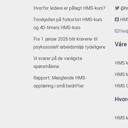
Hvorfor ledere er pålagt HMS-kurs?
@h
Forskjellen på forkortet HMS-kurs
HMS
og 40-timers HMS-kurs
hei
Fra 1. januar 2026 blir kravene til
Våre
psykososialt arbeidsmiljø tydeligere
Vi svarer på de vanligste
HMS k
spørsmålene
HMS ku
Rapport: Manglende HMS-
opplæring i små bedrifter
HMS G
Hvor
HMS ku