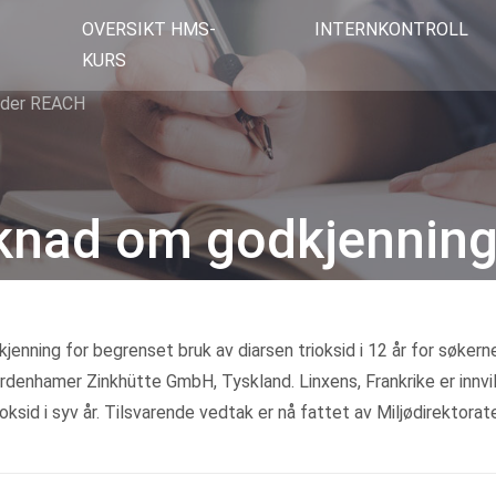
OVERSIKT HMS-
INTERNKONTROLL
KURS
nder REACH
øknad om godkjennin
Kategorier
jenning for begrenset bruk av diarsen trioksid i 12 år for søkern
rdenhamer Zinkhütte GmbH, Tyskland. Linxens, Frankrike er innvi
oksid i syv år. Tilsvarende vedtak er nå fattet av Miljødirektorat