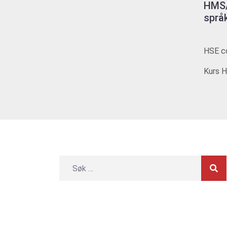
HMS/
språ
HSE co
Kurs H