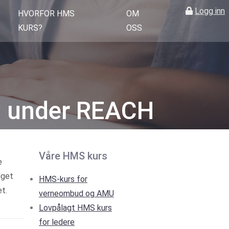
Logg inn
HVORFOR HMS
OM
KURS?
OSS
g under REACH
Våre HMS kurs
e
lget
HMS-kurs for
et.
verneombud og AMU
Lovpålagt HMS kurs
for ledere