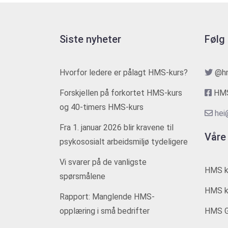
Siste nyheter
Følg
Hvorfor ledere er pålagt HMS-kurs?
@h
Forskjellen på forkortet HMS-kurs
HMS
og 40-timers HMS-kurs
hei
Fra 1. januar 2026 blir kravene til
Våre
psykososialt arbeidsmiljø tydeligere
Vi svarer på de vanligste
HMS k
spørsmålene
HMS ku
Rapport: Manglende HMS-
opplæring i små bedrifter
HMS G