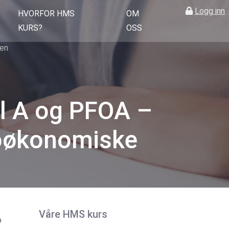
Logg inn
HVORFOR HMS
OM
KURS?
OSS
sen
l A og PFOA –
ioøkonomiske
Våre HMS kurs
o