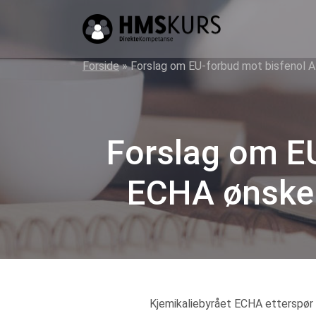
HMS
kurs
på
Forside
»
Forslag om EU-forbud mot bisfenol A
nett
for
ledere
Forslag om E
og
verneombud
ECHA ønsker
Kjemikaliebyrået ECHA etterspør i