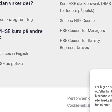
dan virker det?
Kurs HSE dla Kierownik (HMS 
for ledere på polsk)
rs - steg for steg
Generic HSE Course
HSE kurs på andre
HSE Course for Managers
k
HSE Course for Safety
Representatives
urses in English
SE po polsku
For å gi de 
og/eller få t
å behandle d
Personvern og tjenestevi
eller trekke
Cookie-erklæring (EU)
funksjoner.