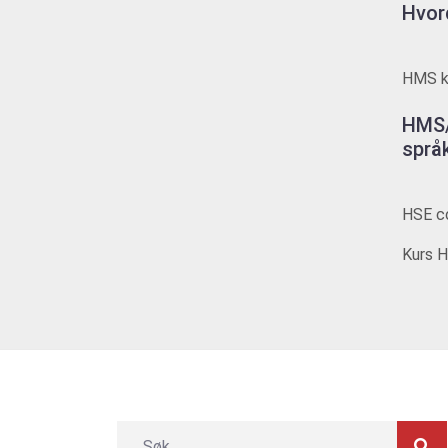
Hvor
HMS ku
HMS/
språ
HSE co
Kurs H