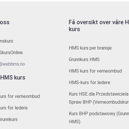
 oss
Få oversikt over våre
kurs
mskurs
HMS kurs per bransje
kursOnline
Grunnkurs HMS
@webhms.no
HMS kurs for verneombud
 HMS kurs
HMS-kurs for ledere
Kurs HSE dla Przedstawiciela
urs for verneombud
Spraw BHP (Verneombudskur
rs for ledere
Kurs BHP podstawowy (Grunn
runnkurs
HMS)