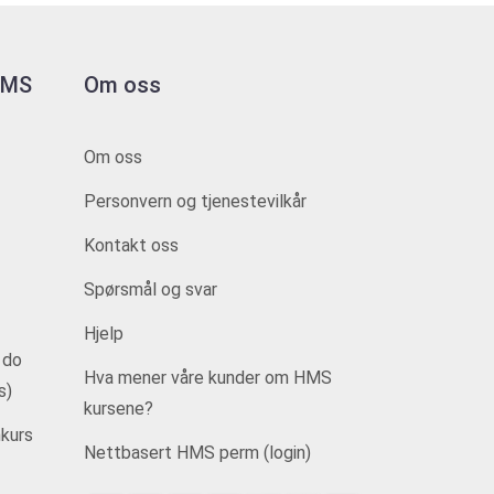
 HMS
Om oss
Om oss
Personvern og tjenestevilkår
Kontakt oss
Spørsmål og svar
Hjelp
 do
Hva mener våre kunder om HMS
s)
kursene?
kurs
Nettbasert HMS perm (login)