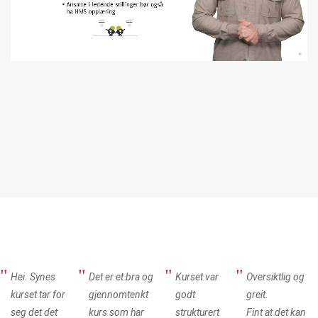
Hei. Synes
Det er et bra og
Kurset var
Oversiktlig og
kurset tar for
gjennomtenkt
godt
greit.
seg det det
kurs som har
strukturert
Fint at det kan