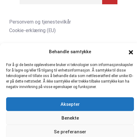
Personvern og tjenestevilkår
Cookie-erklæring (EU)
Direkte Kompetanse AS 916481721 MVA |
hmskurs.net
|
Behandle samtykke
hmskurs.no
|
verneombudhms.no
|
hmsdirekte.no
For å gi de beste opplevelsene bruker vi teknologier som informasjonskapsler
for å lagre og/eller få tilgang til enhetsinformasjon. Å samtykke til disse
teknologiene vil tillate oss å behandle data som nettleseratferd eller unike ID-
er på dette nettstedet. Å ikke samtykke eller trekke tilbake samtykke kan ha
negativ innvirkning på visse egenskaper og funksjoner.
Aksepter
Benekte
Se preferanser