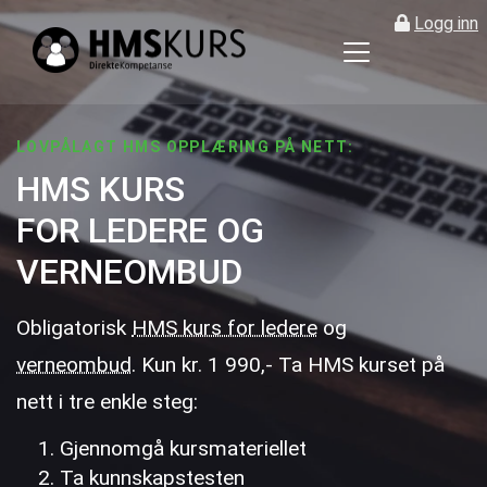
Logg inn
HMS
kurs
på
LOVPÅLAGT HMS OPPLÆRING PÅ NETT:
HMS KURS
nett
FOR LEDERE OG
for
VERNEOMBUD
ledere
Obligatorisk
HMS kurs for ledere
og
og
verneombud
. Kun kr. 1 990,- Ta HMS kurset på
verneombu
nett i tre enkle steg:
Gjennomgå kursmateriellet
Ta kunnskapstesten