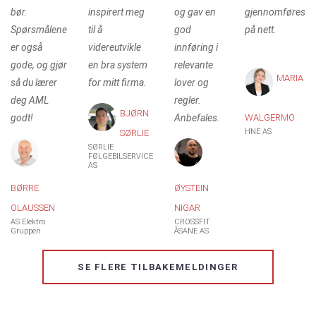
bør.
inspirert meg
og gav en
gjennomføres
Spørsmålene
til å
god
på nett.
er også
videreutvikle
innføring i
gode, og gjør
en bra system
relevante
MARIA
så du lærer
for mitt firma.
lover og
deg AML
regler.
BJØRN
godt!
Anbefales.
WALGERMO
HNE AS
SØRLIE
SØRLIE
FØLGEBILSERVICE
AS
BØRRE
ØYSTEIN
OLAUSSEN
NIGAR
AS Elektro
CROSSFIT
Gruppen
ÅSANE AS
SE FLERE TILBAKEMELDINGER