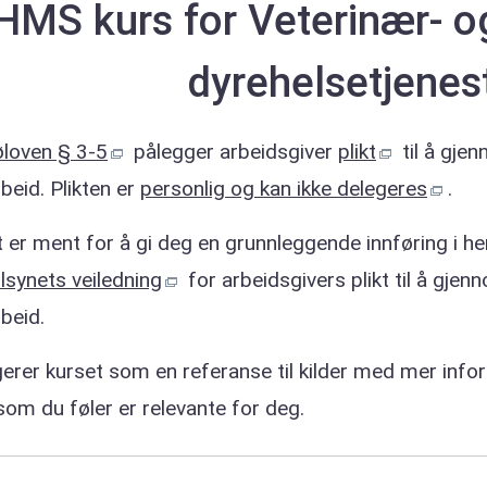
HMS kurs for Veterinær- o
dyrehelsetjenes
øloven § 3-5
pålegger arbeidsgiver
plikt
til å gjen
beid. Plikten er
personlig og kan ikke delegeres
.
 er ment for å gi deg en grunnleggende innføring i he
lsynets veiledning
for arbeidsgivers plikt til å gjen
beid.
ngerer kurset som en referanse til kilder med mer inf
om du føler er relevante for deg.