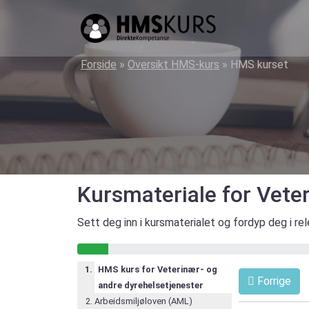
HMS
kurs
på
Forside
»
Oversikt HMS-kurs
»
HMS kurset
nett
for
ledere
og
verneombud
Kursmateriale for Vete
Sett deg inn i kursmaterialet og fordyp deg i re
4% gjennomført
HMS kurs for Veterinær- og
Forrige
andre dyrehelsetjenester
Arbeidsmiljøloven (AML)