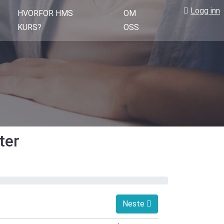
Logg inn
HVORFOR HMS
OM
KURS?
OSS
ter
Neste