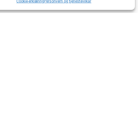
Cookie-erklæring
Personvern og tjenestevilkår
 HMS
Om oss
Om oss