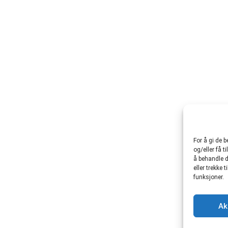
For å gi de 
og/eller få t
å behandle d
eller trekke
funksjoner.
Ak