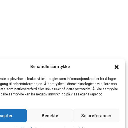
Behandle samtykke
beste opplevelsene bruker vi teknologier som informasjonskapsler for å lagre
ilgang til enhetsinformasjon. Å samtykke til disse teknologiene vil tillate oss
ata som nettleseratferd eller unike ID-er på dette nettstedet. Å ikke samtykke
 tilbake samtykke kan ha negativ innvirkning på visse egenskaper og
septer
Benekte
Se preferanser