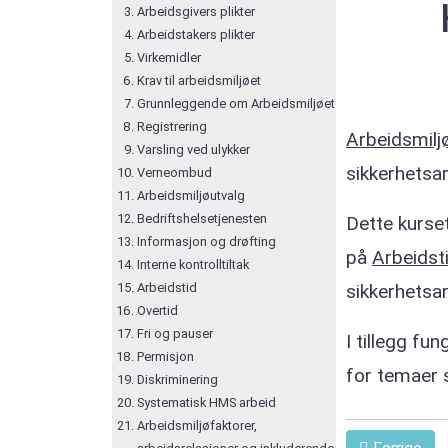
Arbeidsgivers plikter
Arbeidstakers plikter
Virkemidler
Krav til arbeidsmiljøet
Grunnleggende om Arbeidsmiljøet
Registrering
Arbeidsmilj
Varsling ved ulykker
sikkerhetsar
Verneombud
Arbeidsmiljøutvalg
Bedriftshelsetjenesten
Dette kurset
Informasjon og drøfting
på
Arbeidsti
Interne kontrolltiltak
Arbeidstid
sikkerhetsar
Overtid
Fri og pauser
I tillegg fu
Permisjon
for temaer s
Diskriminering
Systematisk HMS arbeid
Arbeidsmiljøfaktorer,