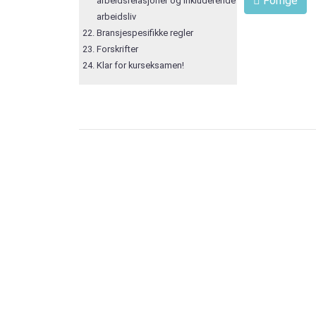
Forrige
arbeidsrelasjoner og inkluderende
arbeidsliv
Bransjespesifikke regler
Forskrifter
Klar for kurseksamen!