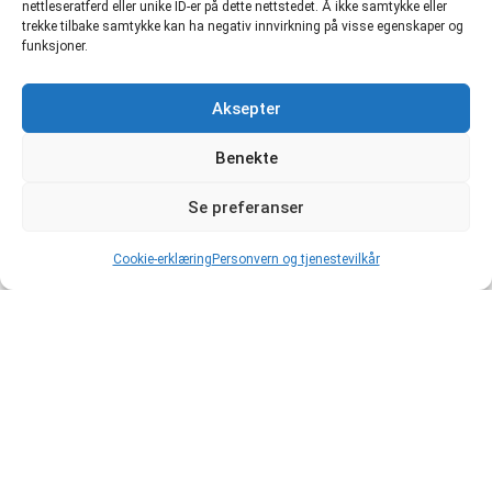
nettleseratferd eller unike ID-er på dette nettstedet. Å ikke samtykke eller
trekke tilbake samtykke kan ha negativ innvirkning på visse egenskaper og
funksjoner.
Aksepter
Benekte
Se preferanser
Cookie-erklæring
Personvern og tjenestevilkår