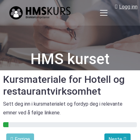
Logg inn
HMS
kurs
på
nett
for
HMS kurset
ledere
og
verneombud
Kursmateriale for Hotell og
restaurantvirksomhet
Sett deg inn i kursmaterialet og fordyp deg i relevante
emner ved å følge linkene.
4% gjennomført
Forrige
Neste